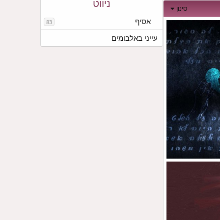
ניווט
סינון
אסיף
83
עייני באלבומים