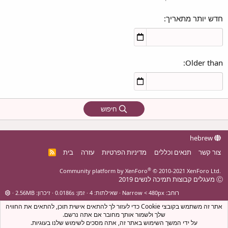
חדש יותר מתאריך
Older than
חיפוש
hebrew
צור קשר
תנאים וכללים
מדיניות הפרטיות
עזרה
בית
R
S
S
®
Community platform by XenForo
© 2010-2021 XenForo Ltd.
Ⓒ מעגלים קבוצות תמיכה לנשים 2019
רוחב
שאילתות
4
זמן
0.0186s
זיכרון
2.56MB
אתר זה משתמש בקובצי Cookie כדי לעזור לך להתאים אישית תוכן, להתאים את החוויה
שלך ולשמור אותך מחובר אם אתה נרשם.
על ידי המשך השימוש באתר זה, אתה מסכים לשימוש שלנו בעוגיות.