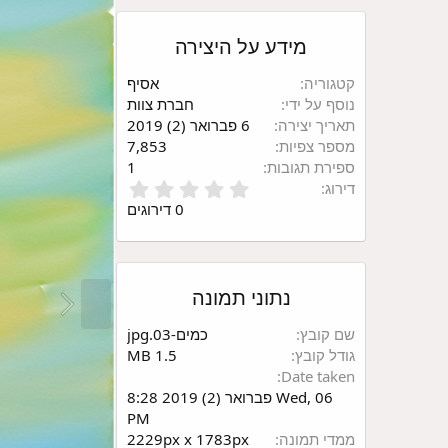
מידע על היצירה
קטגוריה
אסיף
נוסף על ידי
חברת צוות
תאריך יצירה
6 פברואר (2) 2019
מספר צפיות
7,853
ספירת תגובות
1
0
דירוג
.
0 דירוגים
0
0
כ
ו
נתוני תמונה
כ
ב
י
שם קובץ
כמים-03.jpg
ם
גודל קובץ
1.5 MB
Date taken
Wed, 06 פברואר (2) 2019 8:28
PM
ממדי תמונה
2229px x 1783px