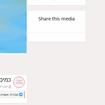
Share this media
כמים
חברת צ
R
מבררת
,
אושרת
,
e
a