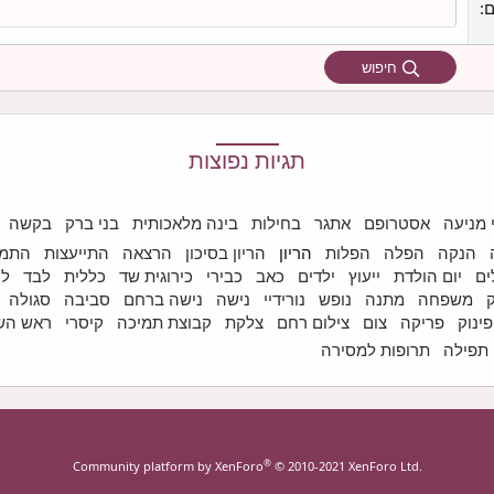
ם
חיפוש
תגיות נפוצות
 מניעה
אסטרופם
אתגר
בחילות
בינה מלאכותית
בני ברק
בקשה
הנקה
הפלה
הפלות
הריון
הריון בסיכון
הרצאה
התייעצות
התמו
ים
יום הולדת
ייעוץ
ילדים
כאב
כבירי
כירוגית שד
כללית
לבד
לי
משפחה
מתנה
נופש
נורידיי
נישה
נישה ברחם
סביבה
סגולה
פינוק
פריקה
צום
צילום רחם
צלקת
קבוצת תמיכה
קיסרי
ראש הש
תפילה
תרופות למסירה
®
Community platform by XenForo
© 2010-2021 XenForo Ltd.