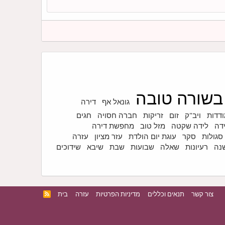
בשורה טובה
גונאל אף
דירה
דדות
ויב"ק
זום
זריקות
חברה חסויה
חגים
דה
לידה שקטה
מזל טוב
מחפשת דירה
סגולות
סקר
עוגת יום הולדת
עזר מציון
עזרה
נה
רעיונות
שאלה
שבועות
שבת
שיבא
שידוכים
צור קשר
תנאים וכללים
מדיניות הפרטיות
עזרה
בית
R
S
S