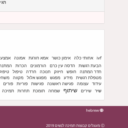
תגי
ivf
אחותי כלה
אימון כושר
אמא חורגת
אמונה
אמצעי
הבעת רגשות
הדסה עין כרם
הורמונים
הכרות
המתנה
חדר המתנה
חופש
חיזוק
חנוכה
חרדה
טיפול
טיפול
מטפלת רגשית
מידע
מפגש
מפגש אלול
מקווה
משחק
עידוד
עצומה
פגישה ראשונה
פגישות
פוריות
פורים
שיתוף
שיר
שירים
שמחה
תומכת
תחרות
תמיכה
hebrew
Ⓒ מעגלים קבוצות תמיכה לנשים 2019