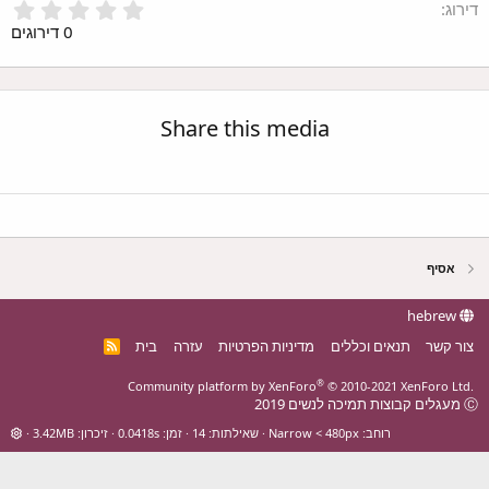
0
ירוג
.
0 דירוגים
0
0
כ
ו
Share this media
כ
ב
י
ם
אסיף
hebrew
צור קשר
תנאים וכללים
מדיניות הפרטיות
עזרה
בית
R
S
S
®
Community platform by XenForo
© 2010-2021 XenForo Ltd.
 קבוצות תמיכה לנשים 2019
רוחב
שאילתות
14
זמן
0.0418s
זיכרון
3.42MB